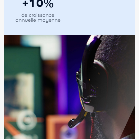
1
0
+
%
de croissance
annuelle moyenne