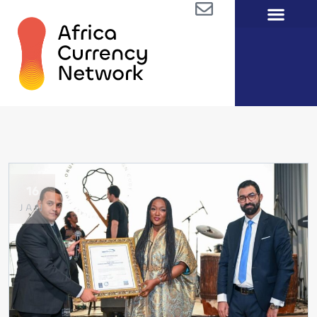
16
JAN